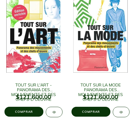
TOUT SUR L'ART -
TOUT SUR LA MODE
PANORAMA DES
PANORAMA DES
MOUVEMENTS ET DES
MOUVEMENTS ET DES
$121.600,00
$121.600,00
CHEFS-D'OEUVRE
CHEFS-D'OEUVRE