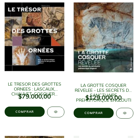
LE TRESOR DES GROTTES
LA GROTTE COSQUER
ORNEES : LASCAUX,
REVELEE - LES SECRETS DU
CHAUVET, COSQUER...
$79.000,00
SANCTUAIRE
$129.000,00
PREHISTORIQUE ENGLOUTI