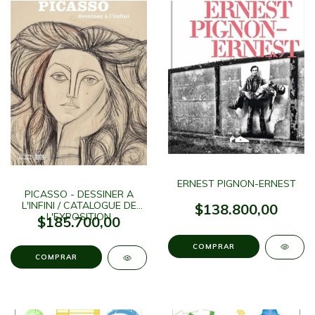
ERNEST PIGNON-ERNEST
PICASSO - DESSINER A
L'INFINI / CATALOGUE DE
$138.800,00
L'EXPOSITION
$185.700,00