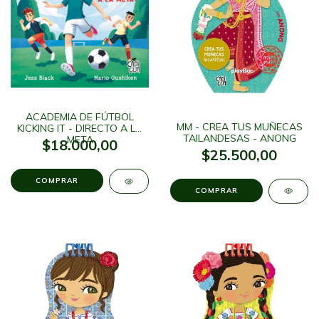
ACADEMIA DE FÚTBOL
MM - CREA TUS MUÑECAS
KICKING IT - DIRECTO A LA
TAILANDESAS - ANONG
META
$18.000,00
$25.500,00