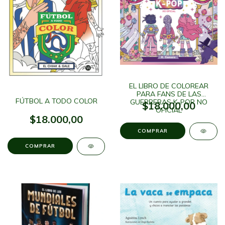
EL LIBRO DE COLOREAR
PARA FANS DE LAS
FÚTBOL A TODO COLOR
GUERRERAS K-POP NO
$18.000,00
OFICIAL
$18.000,00